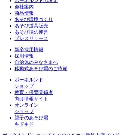
ボーネルンドの考え
会社案内
商品情報
あそび環境づくり
あそび道具販売
あそび場の運営
プレスリリース
新卒採用情報
採用情報
自治体のみなさまへ
移動式あそび場のご依頼
ボーネルンド
ショップ
教育・保育関係者
向け情報サイト
オンライン
ショップ
親子のあそび場
キドキド