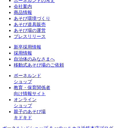
ボーネルンドの考え
会社案内
商品情報
あそび環境づくり
あそび道具販売
あそび場の運営
プレスリリース
新卒採用情報
採用情報
自治体のみなさまへ
移動式あそび場のご依頼
ボーネルンド
ショップ
教育・保育関係者
向け情報サイト
オンライン
ショップ
親子のあそび場
キドキド