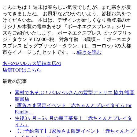
こんにちは！ 週末は春らしい気候でしたが、また寒さが戻
ってきましたね。 お風邪などひかないよう、皆様お気をつ
けくださいね。 本日は、デザインが新しくなり新登場のオ
リジナル木製の電車あそび 『ボーネエクスプレス』シリー
ズをご紹介いたします。 ボーネエクスプレス ビッグブリッ
ジ・タウン ￥12,000+税 対象年齢：3歳頃～ 「ボーネエク
スプレス ビッグブリッジ・タウン」は、ヨーロッパの大都
市をイメージしたセットです。 …
続きを読む
あべのハルカス近鉄本店の
店舗TOPはこちら
最近の記事
素材であそぶ！バルバルさんの髪型アトリエ 協力/福音
館書店
1家族さま限定イベント「赤ちゃんとプレイタイム for
Family」
生後3ヶ月～5ヶ月の親子募集！「赤ちゃんとプレイタ
イム」
【ご予約満了】1家族さま限定イベント「赤ちゃんとプ