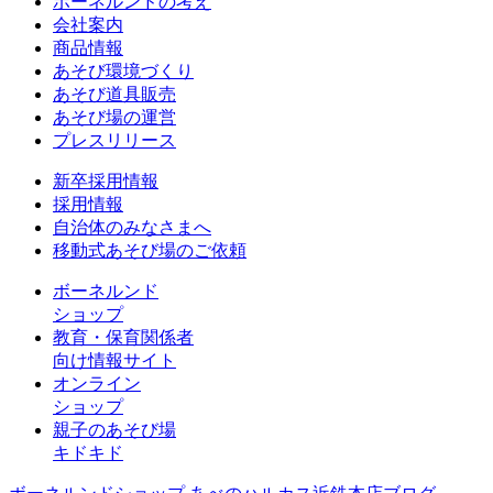
ボーネルンドの考え
会社案内
商品情報
あそび環境づくり
あそび道具販売
あそび場の運営
プレスリリース
新卒採用情報
採用情報
自治体のみなさまへ
移動式あそび場のご依頼
ボーネルンド
ショップ
教育・保育関係者
向け情報サイト
オンライン
ショップ
親子のあそび場
キドキド