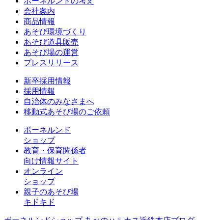
ボーネルンドの考え
会社案内
商品情報
あそび環境づくり
あそび道具販売
あそび場の運営
プレスリリース
新卒採用情報
採用情報
自治体のみなさまへ
移動式あそび場のご依頼
ボーネルンド
ショップ
教育・保育関係者
向け情報サイト
オンライン
ショップ
親子のあそび場
キドキド