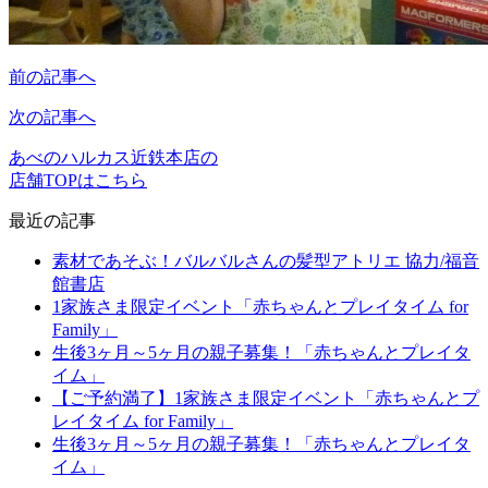
前の記事へ
次の記事へ
あべのハルカス近鉄本店の
店舗TOPはこちら
最近の記事
素材であそぶ！バルバルさんの髪型アトリエ 協力/福音
館書店
1家族さま限定イベント「赤ちゃんとプレイタイム for
Family」
生後3ヶ月～5ヶ月の親子募集！「赤ちゃんとプレイタ
イム」
【ご予約満了】1家族さま限定イベント「赤ちゃんとプ
レイタイム for Family」
生後3ヶ月～5ヶ月の親子募集！「赤ちゃんとプレイタ
イム」