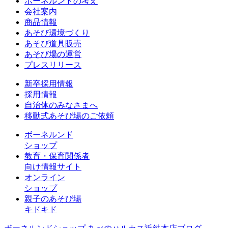
ボーネルンドの考え
会社案内
商品情報
あそび環境づくり
あそび道具販売
あそび場の運営
プレスリリース
新卒採用情報
採用情報
自治体のみなさまへ
移動式あそび場のご依頼
ボーネルンド
ショップ
教育・保育関係者
向け情報サイト
オンライン
ショップ
親子のあそび場
キドキド