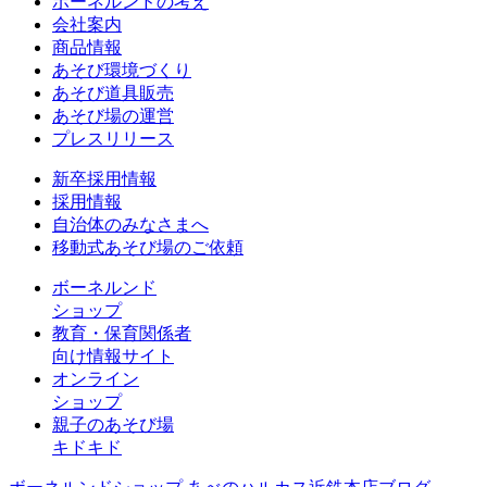
ボーネルンドの考え
会社案内
商品情報
あそび環境づくり
あそび道具販売
あそび場の運営
プレスリリース
新卒採用情報
採用情報
自治体のみなさまへ
移動式あそび場のご依頼
ボーネルンド
ショップ
教育・保育関係者
向け情報サイト
オンライン
ショップ
親子のあそび場
キドキド