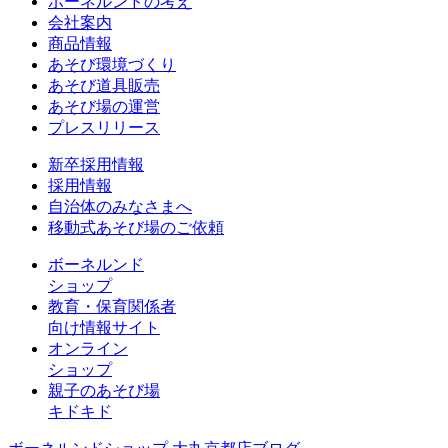
ボーネルンドの考え
会社案内
商品情報
あそび環境づくり
あそび道具販売
あそび場の運営
プレスリリース
新卒採用情報
採用情報
自治体のみなさまへ
移動式あそび場のご依頼
ボーネルンド
ショップ
教育・保育関係者
向け情報サイト
オンライン
ショップ
親子のあそび場
キドキド