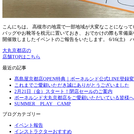
こんにちは。 高槻市の地震で一部地域が大変なことになって
バッグやお靴等を枕元に置いておき、 おでかけの際も常備薬や
開催致しましたイベントのご報告をいたします。 6/16(土) 
大丸京都店の
店舗TOPはこちら
最近の記事
髙島屋京都店OPEN特典｜ボーネルンド公式LINE登録変
これまでご愛顧いただき誠にありがとうございました
2月21日（金）スタート！閉店セールのご案内
ボーネルンド大丸京都店をご愛顧いただいている皆様へ
SUMMER PLAY CAMP
ブログカテゴリー
イベント報告
インストラクターおすすめ