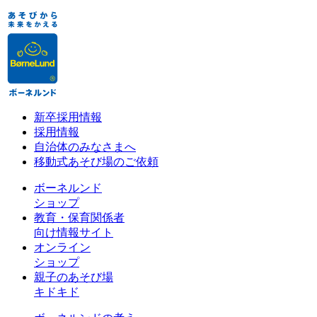
新卒採用情報
採用情報
自治体のみなさまへ
移動式あそび場のご依頼
ボーネルンド
ショップ
教育・保育関係者
向け情報サイト
オンライン
ショップ
親子のあそび場
キドキド