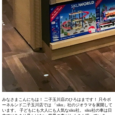
みなさまこんにちは！ 二子玉川店のひろはまです！ 只今ボ
ーネルンド二子玉川店では 「siku」社のジオラマを展開して
います。 子どもにも大人にも人気なsiku社。 siku社の車は日