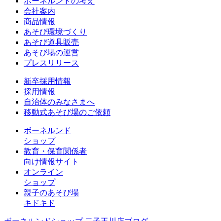
ボーネルンドの考え
会社案内
商品情報
あそび環境づくり
あそび道具販売
あそび場の運営
プレスリリース
新卒採用情報
採用情報
自治体のみなさまへ
移動式あそび場のご依頼
ボーネルンド
ショップ
教育・保育関係者
向け情報サイト
オンライン
ショップ
親子のあそび場
キドキド