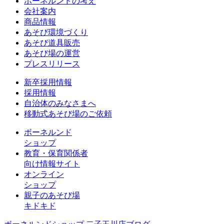
ボーネルンドの考え
会社案内
商品情報
あそび環境づくり
あそび道具販売
あそび場の運営
プレスリリース
新卒採用情報
採用情報
自治体のみなさまへ
移動式あそび場のご依頼
ボーネルンド
ショップ
教育・保育関係者
向け情報サイト
オンライン
ショップ
親子のあそび場
キドキド