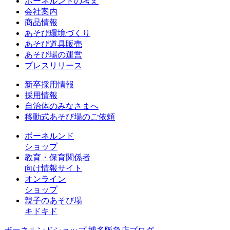
ボーネルンドの考え
会社案内
商品情報
あそび環境づくり
あそび道具販売
あそび場の運営
プレスリリース
新卒採用情報
採用情報
自治体のみなさまへ
移動式あそび場のご依頼
ボーネルンド
ショップ
教育・保育関係者
向け情報サイト
オンライン
ショップ
親子のあそび場
キドキド