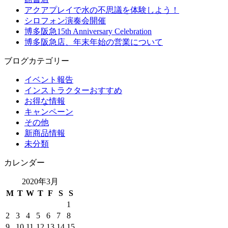
アクアプレイで水の不思議を体験しよう！
シロフォン演奏会開催
博多阪急15th Anniversary Celebration
博多阪急店、年末年始の営業について
ブログカテゴリー
イベント報告
インストラクターおすすめ
お得な情報
キャンペーン
その他
新商品情報
未分類
カレンダー
2020年3月
M
T
W
T
F
S
S
1
2
3
4
5
6
7
8
9
10
11
12
13
14
15