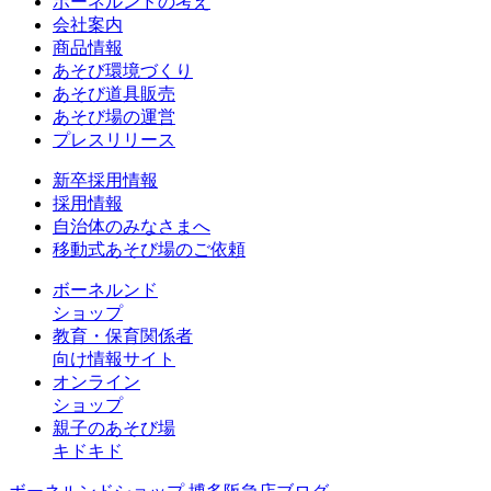
ボーネルンドの考え
会社案内
商品情報
あそび環境づくり
あそび道具販売
あそび場の運営
プレスリリース
新卒採用情報
採用情報
自治体のみなさまへ
移動式あそび場のご依頼
ボーネルンド
ショップ
教育・保育関係者
向け情報サイト
オンライン
ショップ
親子のあそび場
キドキド