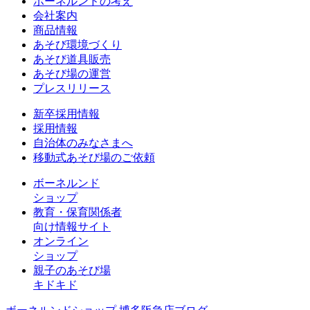
ボーネルンドの考え
会社案内
商品情報
あそび環境づくり
あそび道具販売
あそび場の運営
プレスリリース
新卒採用情報
採用情報
自治体のみなさまへ
移動式あそび場のご依頼
ボーネルンド
ショップ
教育・保育関係者
向け情報サイト
オンライン
ショップ
親子のあそび場
キドキド