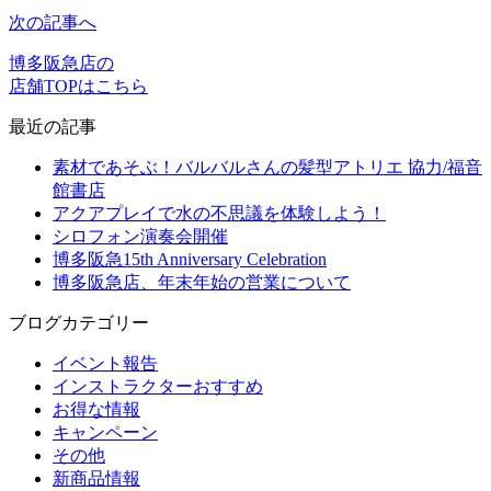
次の記事へ
博多阪急店の
店舗TOPはこちら
最近の記事
素材であそぶ！バルバルさんの髪型アトリエ 協力/福音
館書店
アクアプレイで水の不思議を体験しよう！
シロフォン演奏会開催
博多阪急15th Anniversary Celebration
博多阪急店、年末年始の営業について
ブログカテゴリー
イベント報告
インストラクターおすすめ
お得な情報
キャンペーン
その他
新商品情報