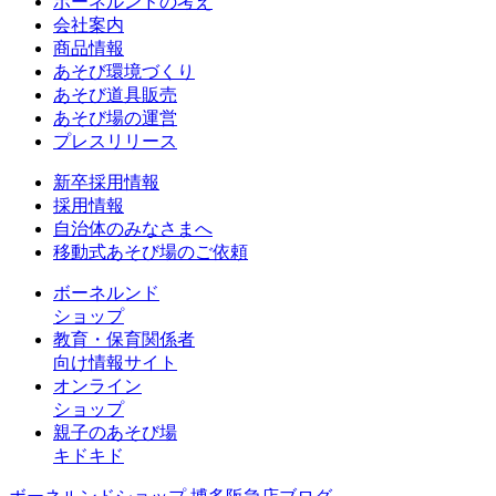
ボーネルンドの考え
会社案内
商品情報
あそび環境づくり
あそび道具販売
あそび場の運営
プレスリリース
新卒採用情報
採用情報
自治体のみなさまへ
移動式あそび場のご依頼
ボーネルンド
ショップ
教育・保育関係者
向け情報サイト
オンライン
ショップ
親子のあそび場
キドキド