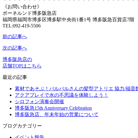
＊＊＊＊＊＊＊＊＊＊＊＊＊＊＊＊＊＊＊＊＊＊＊＊＊＊＊
《お問い合わせ》
ボーネルンド博多阪急店
福岡県福岡市博多区博多駅中央街1番1号 博多阪急百貨店7階
TEL:092-419-5506
前の記事へ
次の記事へ
博多阪急店の
店舗TOPはこちら
最近の記事
素材であそぶ！バルバルさんの髪型アトリエ 協力/福音
アクアプレイで水の不思議を体験しよう！
シロフォン演奏会開催
博多阪急15th Anniversary Celebration
博多阪急店、年末年始の営業について
ブログカテゴリー
イベント報告