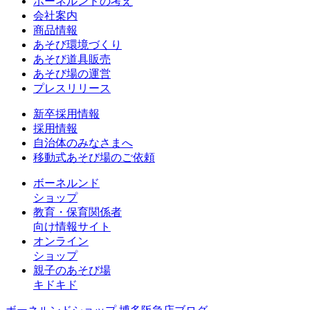
ボーネルンドの考え
会社案内
商品情報
あそび環境づくり
あそび道具販売
あそび場の運営
プレスリリース
新卒採用情報
採用情報
自治体のみなさまへ
移動式あそび場のご依頼
ボーネルンド
ショップ
教育・保育関係者
向け情報サイト
オンライン
ショップ
親子のあそび場
キドキド