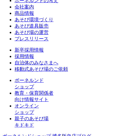
ボーネルンドの考え
会社案内
商品情報
あそび環境づくり
あそび道具販売
あそび場の運営
プレスリリース
新卒採用情報
採用情報
自治体のみなさまへ
移動式あそび場のご依頼
ボーネルンド
ショップ
教育・保育関係者
向け情報サイト
オンライン
ショップ
親子のあそび場
キドキド