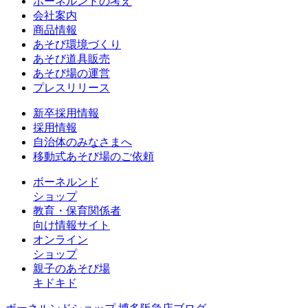
ボーネルンドの考え
会社案内
商品情報
あそび環境づくり
あそび道具販売
あそび場の運営
プレスリリース
新卒採用情報
採用情報
自治体のみなさまへ
移動式あそび場のご依頼
ボーネルンド
ショップ
教育・保育関係者
向け情報サイト
オンライン
ショップ
親子のあそび場
キドキド