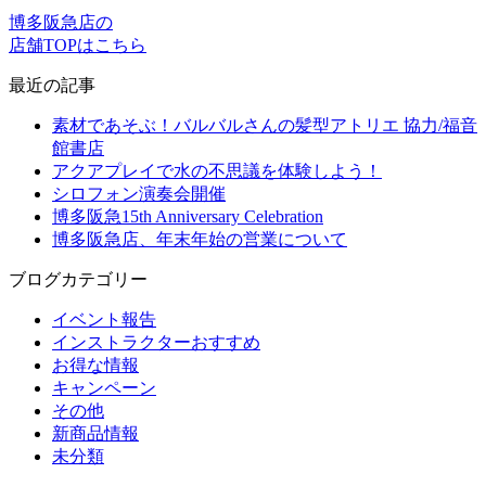
博多阪急店の
店舗TOPはこちら
最近の記事
素材であそぶ！バルバルさんの髪型アトリエ 協力/福音
館書店
アクアプレイで水の不思議を体験しよう！
シロフォン演奏会開催
博多阪急15th Anniversary Celebration
博多阪急店、年末年始の営業について
ブログカテゴリー
イベント報告
インストラクターおすすめ
お得な情報
キャンペーン
その他
新商品情報
未分類