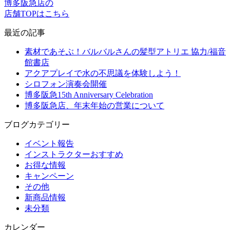
博多阪急店の
店舗TOPはこちら
最近の記事
素材であそぶ！バルバルさんの髪型アトリエ 協力/福音
館書店
アクアプレイで水の不思議を体験しよう！
シロフォン演奏会開催
博多阪急15th Anniversary Celebration
博多阪急店、年末年始の営業について
ブログカテゴリー
イベント報告
インストラクターおすすめ
お得な情報
キャンペーン
その他
新商品情報
未分類
カレンダー