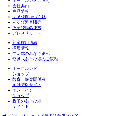
ボーネルンドの考え
会社案内
商品情報
あそび環境づくり
あそび道具販売
あそび場の運営
プレスリリース
新卒採用情報
採用情報
自治体のみなさまへ
移動式あそび場のご依頼
ボーネルンド
ショップ
教育・保育関係者
向け情報サイト
オンライン
ショップ
親子のあそび場
キドキド