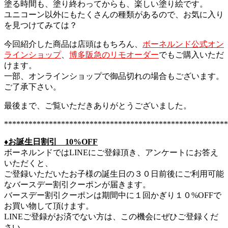
塗る時間も、塗り終わってからも、楽しい塗り絵です。
ユニコーン以外にもたくさんの種類があるので、お気に入り
を見つけてみては？
今回紹介した商品は店頭はもちろん、
ボーネルンド公式オン
ラインショップ
、
博多阪急のリモオーダー
でもご購入いただ
けます。
一部、オンラインショップで御品切れの場合もございます。
ご了承下さい。
最後まで、ご覧いただきありがとうございました。
*******************************************************
♦︎お誕生日割引 10%OFF
ボーネルンドではLINEにご登録頂き、アンケートにお答え
いただくと、
ご登録いただいたお子様の誕生日の３０日前後にご利用可能
なバースデー割引クーポンが届きます。
バースデー割引クーポンは期間中に１回かぎり１０%OFFで
お買い物して頂けます。
LINEご登録がお済でない方は、この機会にぜひご登録くだ
さい。