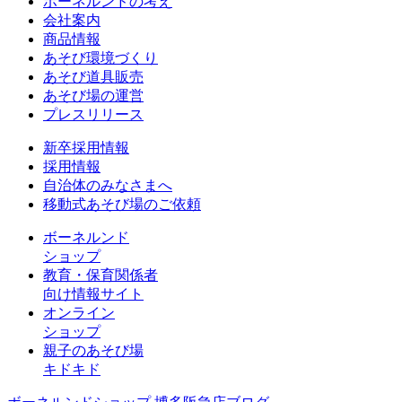
ボーネルンドの考え
会社案内
商品情報
あそび環境づくり
あそび道具販売
あそび場の運営
プレスリリース
新卒採用情報
採用情報
自治体のみなさまへ
移動式あそび場のご依頼
ボーネルンド
ショップ
教育・保育関係者
向け情報サイト
オンライン
ショップ
親子のあそび場
キドキド