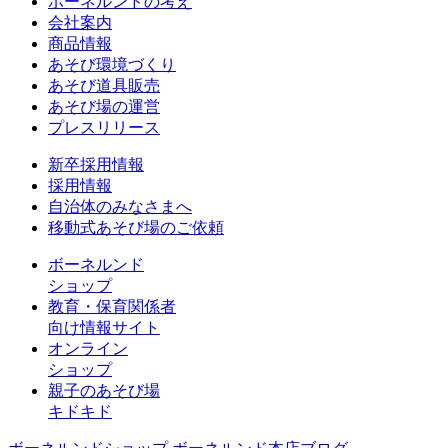
ボーネルンドの考え
会社案内
商品情報
あそび環境づくり
あそび道具販売
あそび場の運営
プレスリリース
新卒採用情報
採用情報
自治体のみなさまへ
移動式あそび場のご依頼
ボーネルンド
ショップ
教育・保育関係者
向け情報サイト
オンライン
ショップ
親子のあそび場
キドキド