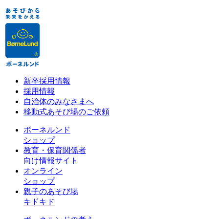
新卒採用情報
採用情報
自治体のみなさまへ
移動式あそび場のご依頼
ボーネルンド
ショップ
教育・保育関係者
向け情報サイト
オンライン
ショップ
親子のあそび場
キドキド