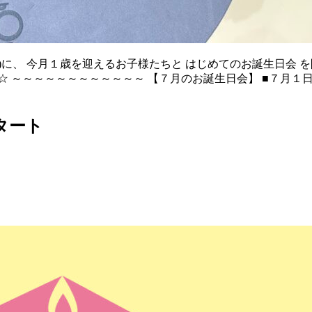
火)に、 今月１歳を迎えるお子様たちと はじめてのお誕生日会
～～～～～～～～～～ 【７月のお誕生日会】 ■７月１日(土) ①1
タート