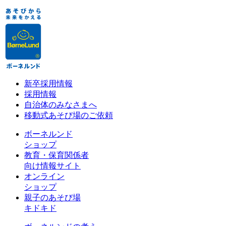
新卒採用情報
採用情報
自治体のみなさまへ
移動式あそび場のご依頼
ボーネルンド
ショップ
教育・保育関係者
向け情報サイト
オンライン
ショップ
親子のあそび場
キドキド