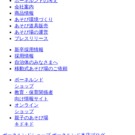
ボーネルンドの考え
会社案内
商品情報
あそび環境づくり
あそび道具販売
あそび場の運営
プレスリリース
新卒採用情報
採用情報
自治体のみなさまへ
移動式あそび場のご依頼
ボーネルンド
ショップ
教育・保育関係者
向け情報サイト
オンライン
ショップ
親子のあそび場
キドキド