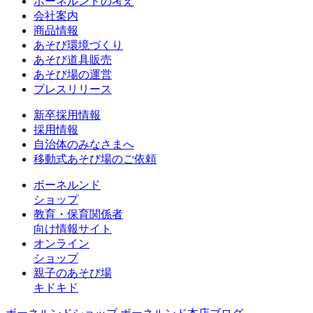
ボーネルンドの考え
会社案内
商品情報
あそび環境づくり
あそび道具販売
あそび場の運営
プレスリリース
新卒採用情報
採用情報
自治体のみなさまへ
移動式あそび場のご依頼
ボーネルンド
ショップ
教育・保育関係者
向け情報サイト
オンライン
ショップ
親子のあそび場
キドキド