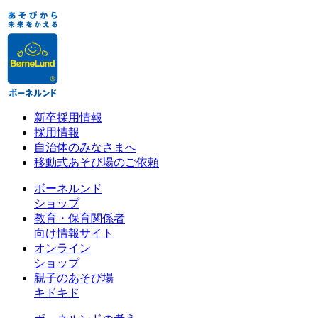
新卒採用情報
採用情報
自治体のみなさまへ
移動式あそび場のご依頼
ボーネルンド
ショップ
教育・保育関係者
向け情報サイト
オンライン
ショップ
親子のあそび場
キドキド