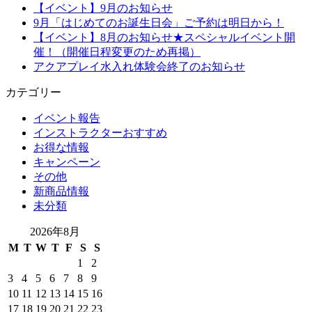
【イベント】9月のお知らせ
9月「はじめてのお誕生日会」ご予約は明日から！
【イベント】8月のお知らせ★スペシャルイベント開
催！（開催日程変更のため再掲）
アクアプレイ水入れ体験会終了のお知らせ
カテゴリー
イベント報告
インストラクターおすすめ
お得な情報
キャンペーン
その他
新商品情報
未分類
2026年8月
M
T
W
T
F
S
S
1
2
3
4
5
6
7
8
9
10
11
12
13
14
15
16
17
18
19
20
21
22
23