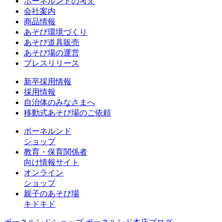
ボーネルンドの考え
会社案内
商品情報
あそび環境づくり
あそび道具販売
あそび場の運営
プレスリリース
新卒採用情報
採用情報
自治体のみなさまへ
移動式あそび場のご依頼
ボーネルンド
ショップ
教育・保育関係者
向け情報サイト
オンライン
ショップ
親子のあそび場
キドキド