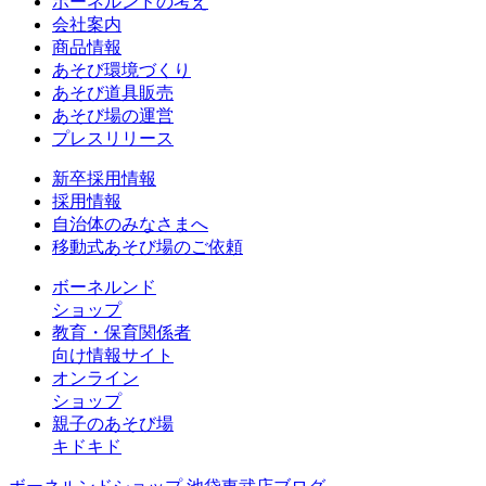
ボーネルンドの考え
会社案内
商品情報
あそび環境づくり
あそび道具販売
あそび場の運営
プレスリリース
新卒採用情報
採用情報
自治体のみなさまへ
移動式あそび場のご依頼
ボーネルンド
ショップ
教育・保育関係者
向け情報サイト
オンライン
ショップ
親子のあそび場
キドキド