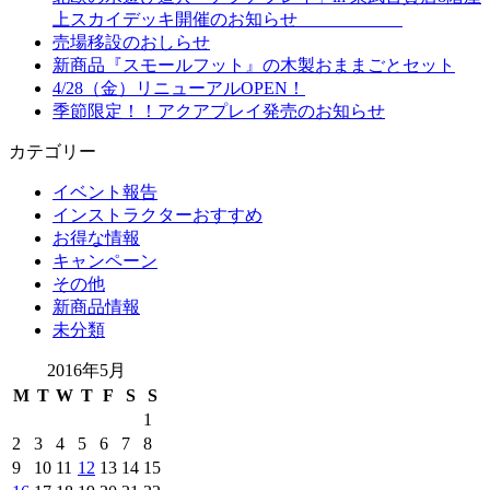
上スカイデッキ開催のお知らせ
売場移設のおしらせ
新商品『スモールフット』の木製おままごとセット
4/28（金）リニューアルOPEN！
季節限定！！アクアプレイ発売のお知らせ
カテゴリー
イベント報告
インストラクターおすすめ
お得な情報
キャンペーン
その他
新商品情報
未分類
2016年5月
M
T
W
T
F
S
S
1
2
3
4
5
6
7
8
9
10
11
12
13
14
15