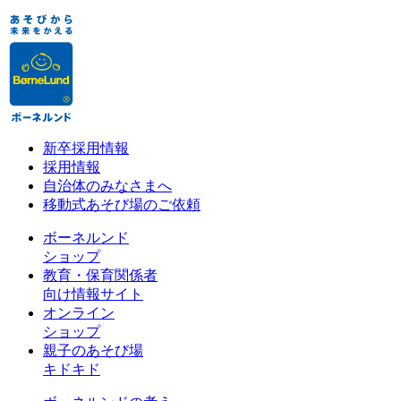
新卒採用情報
採用情報
自治体のみなさまへ
移動式あそび場のご依頼
ボーネルンド
ショップ
教育・保育関係者
向け情報サイト
オンライン
ショップ
親子のあそび場
キドキド