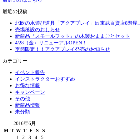
最近の投稿
北欧の水遊び道具「アクアプレイ」in 東武百貨
売場移設のおしらせ
新商品『スモールフット』の木製おままごとセット
4/28（金）リニューアルOPEN！
季節限定！！アクアプレイ発売のお知らせ
カテゴリー
イベント報告
インストラクターおすすめ
お得な情報
キャンペーン
その他
新商品情報
未分類
2016年6月
M
T
W
T
F
S
S
1
2
3
4
5