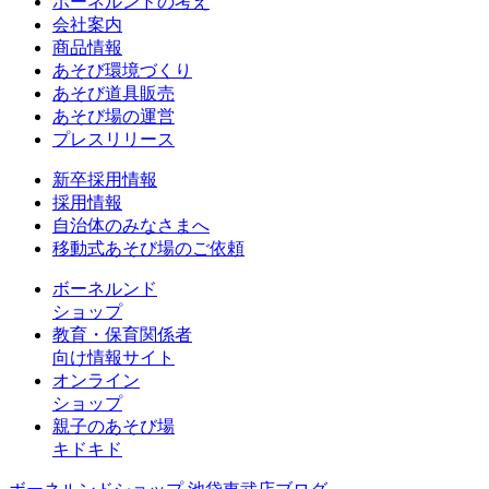
ボーネルンドの考え
会社案内
商品情報
あそび環境づくり
あそび道具販売
あそび場の運営
プレスリリース
新卒採用情報
採用情報
自治体のみなさまへ
移動式あそび場のご依頼
ボーネルンド
ショップ
教育・保育関係者
向け情報サイト
オンライン
ショップ
親子のあそび場
キドキド