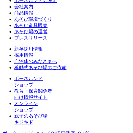
ボーネルンドの考え
会社案内
商品情報
あそび環境づくり
あそび道具販売
あそび場の運営
プレスリリース
新卒採用情報
採用情報
自治体のみなさまへ
移動式あそび場のご依頼
ボーネルンド
ショップ
教育・保育関係者
向け情報サイト
オンライン
ショップ
親子のあそび場
キドキド