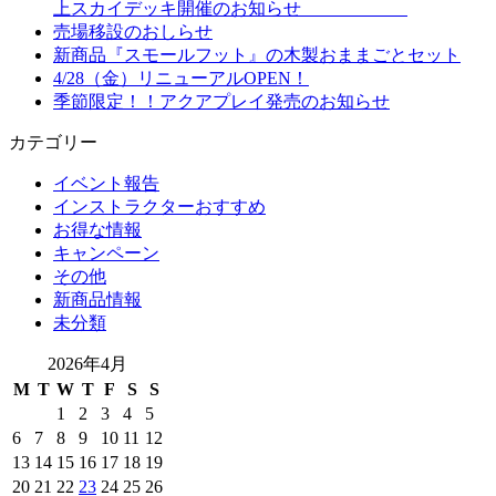
上スカイデッキ開催のお知らせ
売場移設のおしらせ
新商品『スモールフット』の木製おままごとセット
4/28（金）リニューアルOPEN！
季節限定！！アクアプレイ発売のお知らせ
カテゴリー
イベント報告
インストラクターおすすめ
お得な情報
キャンペーン
その他
新商品情報
未分類
2026年4月
M
T
W
T
F
S
S
1
2
3
4
5
6
7
8
9
10
11
12
13
14
15
16
17
18
19
20
21
22
23
24
25
26