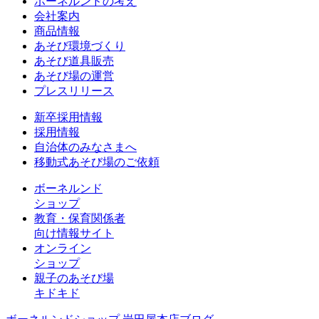
ボーネルンドの考え
会社案内
商品情報
あそび環境づくり
あそび道具販売
あそび場の運営
プレスリリース
新卒採用情報
採用情報
自治体のみなさまへ
移動式あそび場のご依頼
ボーネルンド
ショップ
教育・保育関係者
向け情報サイト
オンライン
ショップ
親子のあそび場
キドキド