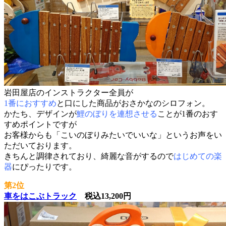
岩田屋店のインストラクター全員が
1番におすすめ
と口にした商品がおさかなのシロフォン。
かたち、デザインが
鯉のぼりを連想させる
ことが1番のおす
すめポイントですが
お客様からも「こいのぼりみたいでいいな」というお声をい
ただいております。
きちんと調律されており、綺麗な音がするので
はじめての楽
器
にぴったりです。
第2位
車をはこぶトラック
税込13,200円