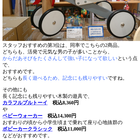
スタッフおすすめの第3位は、同率でこちらの2商品。
どちらも、活発で元気な男の子が多いことから、
からだあそびをたくさんして強い子になって欲しい
という点
で、
おすすめです。
どちらも
長く遊べるため、記念にも残りやすい
ですね。
その他にも
長く記念にも残りやすい木製の遊具で、
カラフルプルトーイ
税込8,360円
や
ベビーウォーカー
税込14,300円
おすわりの頃から小学生頃まで乗れて座り心地抜群の
ボビーカークラシック
税込11,000円
などがおすすめです。