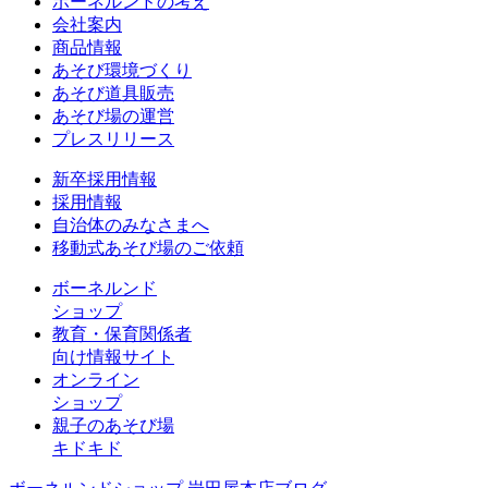
ボーネルンドの考え
会社案内
商品情報
あそび環境づくり
あそび道具販売
あそび場の運営
プレスリリース
新卒採用情報
採用情報
自治体のみなさまへ
移動式あそび場のご依頼
ボーネルンド
ショップ
教育・保育関係者
向け情報サイト
オンライン
ショップ
親子のあそび場
キドキド