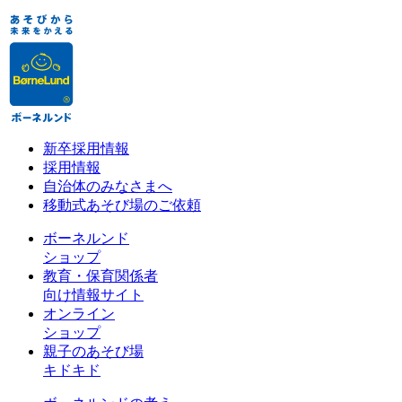
新卒採用情報
採用情報
自治体のみなさまへ
移動式あそび場のご依頼
ボーネルンド
ショップ
教育・保育関係者
向け情報サイト
オンライン
ショップ
親子のあそび場
キドキド