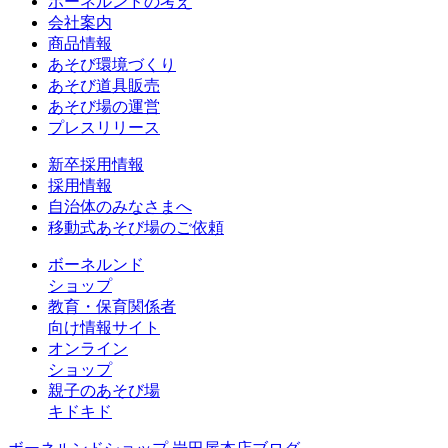
ボーネルンドの考え
会社案内
商品情報
あそび環境づくり
あそび道具販売
あそび場の運営
プレスリリース
新卒採用情報
採用情報
自治体のみなさまへ
移動式あそび場のご依頼
ボーネルンド
ショップ
教育・保育関係者
向け情報サイト
オンライン
ショップ
親子のあそび場
キドキド