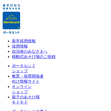
新卒採用情報
採用情報
自治体のみなさまへ
移動式あそび場のご依頼
ボーネルンド
ショップ
教育・保育関係者
向け情報サイト
オンライン
ショップ
親子のあそび場
キドキド