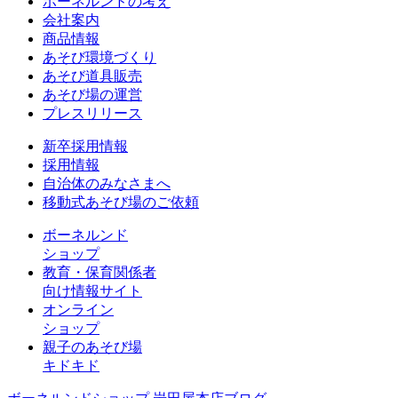
ボーネルンドの考え
会社案内
商品情報
あそび環境づくり
あそび道具販売
あそび場の運営
プレスリリース
新卒採用情報
採用情報
自治体のみなさまへ
移動式あそび場のご依頼
ボーネルンド
ショップ
教育・保育関係者
向け情報サイト
オンライン
ショップ
親子のあそび場
キドキド