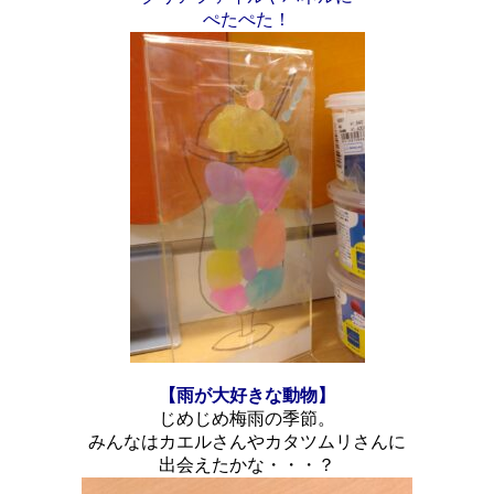
ぺたぺた！
【雨が大好きな動物】
じめじめ梅雨の季節。
みんなはカエルさんやカタツムリさんに
出会えたかな・・・？