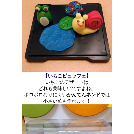
【いちごビュッフェ】
いちごのデザートは
どれも美味しいですよね。
ポロポロなりにくい
かんてんネンド
では
小さい苺も作れます！