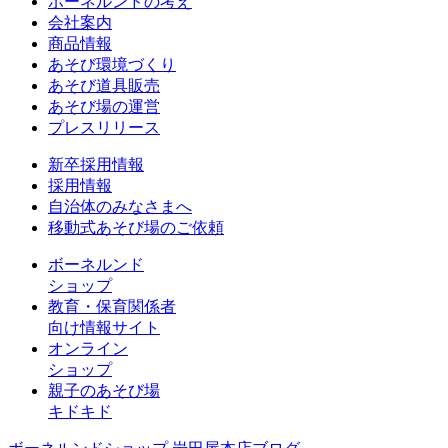
ボーネルンドの考え
会社案内
商品情報
あそび環境づくり
あそび道具販売
あそび場の運営
プレスリリース
新卒採用情報
採用情報
自治体のみなさまへ
移動式あそび場のご依頼
ボーネルンド
ショップ
教育・保育関係者
向け情報サイト
オンライン
ショップ
親子のあそび場
キドキド