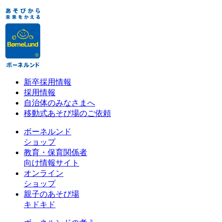
新卒採用情報
採用情報
自治体のみなさまへ
移動式あそび場のご依頼
ボーネルンド
ショップ
教育・保育関係者
向け情報サイト
オンライン
ショップ
親子のあそび場
キドキド