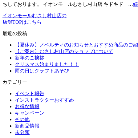
ちしております。 イオンモールむさし村山店 キドキド …
続
イオンモールむさし村山店の
店舗TOPはこちら
最近の投稿
【夏休み】ノベルティのお知らせとおすすめ商品のご紹
【ご案内】むさし村山店のショップについて
新年のご挨拶
クリスマス始まりました！！
雨の日はクラフトあそび
カテゴリー
イベント報告
インストラクターおすすめ
お得な情報
キャンペーン
その他
新商品情報
未分類