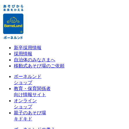
新卒採用情報
採用情報
自治体のみなさまへ
移動式あそび場のご依頼
ボーネルンド
ショップ
教育・保育関係者
向け情報サイト
オンライン
ショップ
親子のあそび場
キドキド