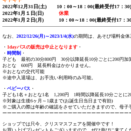
2022年12月31日(土) 10：00～18：00(最終受付17：30
2022年1月１日(日)
休業
2022年1月２日(月) 10：00～18：00(最終受付17：30
―――――――――――――――――――――――――――
なお、
2022/12/26(月)～2023/1/4(水)
の期間は、あそび場料金体
・
1dayパスの販売は中止となります
・
・
時間制
・
子ども 最初の30分800円 30分以降延長10分ごとに200円
おとな 600円 延長料金はかかりません。
※おとなの交代可能
※途中入退場は、お手洗い利用時のみ可能。
・
ベビーパス
・
子ども1名＋おとな1名 1,200円 1時間以降延長10分ごとに
※対象は生後6ヶ月～1歳まで(お誕生日当日まで有効)
※ご購入の際は年齢の確認をさせていただきますので、母子
ーーーーーーーーーーーーーーーーーーーーーーーーーーー
ショップでは只今、クリスマスフェアを開催中です！
お買い上げプレゼントもございますので、ぜひ遊びに来てく