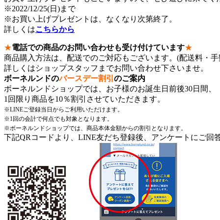
※2022/12/25(日)まで
※お買い上げプレゼントは、なくなり次第終了。
詳しくは
こちらから
★
電話での商品のお問い合わせも受け付けています
★
商品購入方法は、配送でのご対応もございます。(配送料・手数
詳しくはショップスタッフまでお問い合わせ下さいませ。
ボーネルンドの
バースデー割引
のご案内
ボーネルンドショップでは、お子様のお誕生日前後30日間、
1回限り商品を10％割引させていただきます。
※LINEご登録当日からご利用いただけます。
※1回の会計で何点でも対象となります。
※ボーネルンドショップでは、商品本体金額からの割引となります。
下記QRコードより、LINE友だち登録後、アンケートにご回