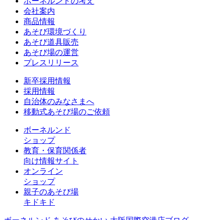
ボーネルンドの考え
会社案内
商品情報
あそび環境づくり
あそび道具販売
あそび場の運営
プレスリリース
新卒採用情報
採用情報
自治体のみなさまへ
移動式あそび場のご依頼
ボーネルンド
ショップ
教育・保育関係者
向け情報サイト
オンライン
ショップ
親子のあそび場
キドキド