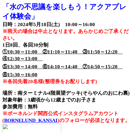
「水の不思議を楽しもう！アクアプレ
イ体験会」
日時：2024年5月18日(土) 10:00～16:00
※雨天の場合は中止となります。あらかじめご了承くだ
さい。
1日8回、各回30分制
①10:30～11:00 ②11:10～11:40 ③11:50～12:20
④12:30～13:00
⑤13:30～14:00 ⑥14:10～14:40 ⑦14:50～15:20
⑧15:30～16:00
※各回先着20名様(整理券をお配りします)
場所：南ターミナル4階展望デッキ(そらやんのおにわ裏)
対象年齢：3歳頃から12歳までのお子さま
参加費用：無料
※ボーネルンド関西公式インスタグラムアカウント
(
BORNELUND_KANSAI
)のフォローが必須となります。