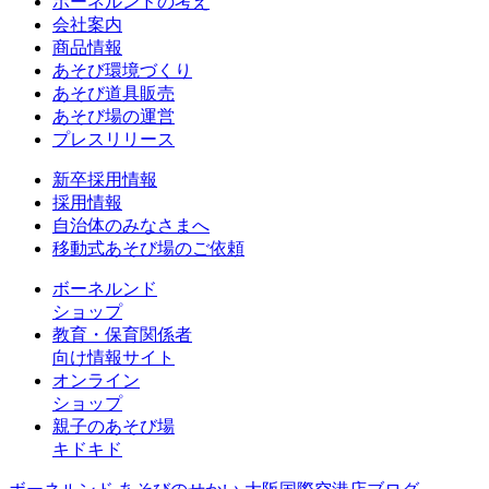
ボーネルンドの考え
会社案内
商品情報
あそび環境づくり
あそび道具販売
あそび場の運営
プレスリリース
新卒採用情報
採用情報
自治体のみなさまへ
移動式あそび場のご依頼
ボーネルンド
ショップ
教育・保育関係者
向け情報サイト
オンライン
ショップ
親子のあそび場
キドキド