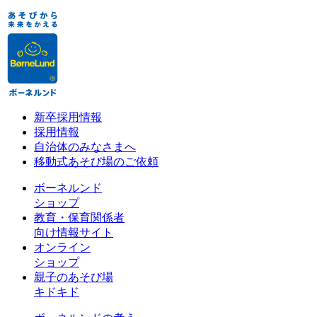
新卒採用情報
採用情報
自治体のみなさまへ
移動式あそび場のご依頼
ボーネルンド
ショップ
教育・保育関係者
向け情報サイト
オンライン
ショップ
親子のあそび場
キドキド