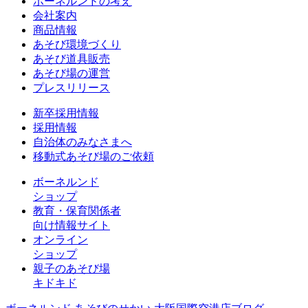
ボーネルンドの考え
会社案内
商品情報
あそび環境づくり
あそび道具販売
あそび場の運営
プレスリリース
新卒採用情報
採用情報
自治体のみなさまへ
移動式あそび場のご依頼
ボーネルンド
ショップ
教育・保育関係者
向け情報サイト
オンライン
ショップ
親子のあそび場
キドキド