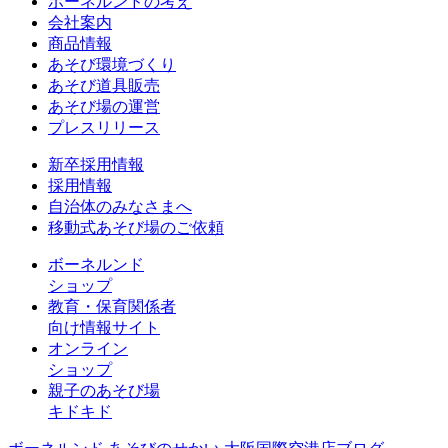
ボーネルンドの考え
会社案内
商品情報
あそび環境づくり
あそび道具販売
あそび場の運営
プレスリリース
新卒採用情報
採用情報
自治体のみなさまへ
移動式あそび場のご依頼
ボーネルンド
ショップ
教育・保育関係者
向け情報サイト
オンライン
ショップ
親子のあそび場
キドキド