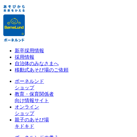
新卒採用情報
採用情報
自治体のみなさまへ
移動式あそび場のご依頼
ボーネルンド
ショップ
教育・保育関係者
向け情報サイト
オンライン
ショップ
親子のあそび場
キドキド