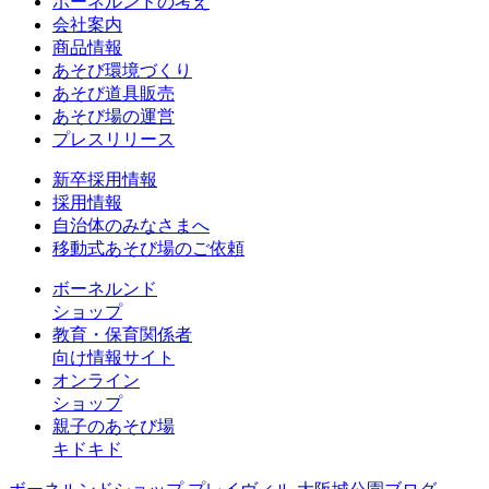
ボーネルンドの考え
会社案内
商品情報
あそび環境づくり
あそび道具販売
あそび場の運営
プレスリリース
新卒採用情報
採用情報
自治体のみなさまへ
移動式あそび場のご依頼
ボーネルンド
ショップ
教育・保育関係者
向け情報サイト
オンライン
ショップ
親子のあそび場
キドキド