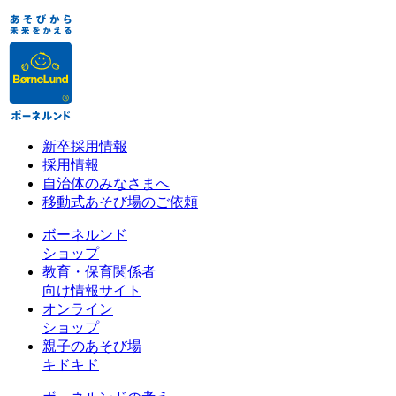
新卒採用情報
採用情報
自治体のみなさまへ
移動式あそび場のご依頼
ボーネルンド
ショップ
教育・保育関係者
向け情報サイト
オンライン
ショップ
親子のあそび場
キドキド