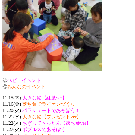
◎
ベビーイベント
◎
みんなのイベント
11/15
(木)
大きな絵【紅葉ver】
11/16(金)
落ち葉でライオンづくり
11/20(火)
パラシュートであそぼう！
11/21(水)
大きな絵【プレゼントver】
11/22(木)
ちぎってぺったん【落ち葉ver】
11/27(火)
ボブルスであそぼう！