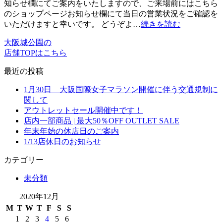
知らせ欄にてご案内をいたしますので、ご来場前にはこちら
のショップページお知らせ欄にて当日の営業状況をご確認を
いただけますと幸いです。 どうぞよ…
続きを読む
大阪城公園の
店舗TOPはこちら
最近の投稿
1月30日 大阪国際女子マラソン開催に伴う交通規制に
関して
アウトレットセール開催中です！
店内一部商品 | 最大50％OFF OUTLET SALE
年末年始の休店日のご案内
1/13店休日のお知らせ
カテゴリー
未分類
2020年12月
M
T
W
T
F
S
S
1
2
3
4
5
6