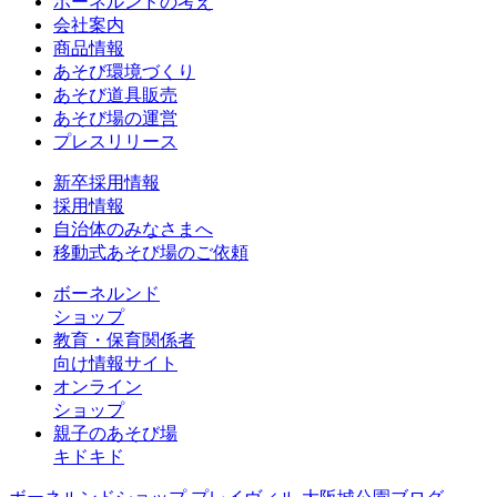
ボーネルンドの考え
会社案内
商品情報
あそび環境づくり
あそび道具販売
あそび場の運営
プレスリリース
新卒採用情報
採用情報
自治体のみなさまへ
移動式あそび場のご依頼
ボーネルンド
ショップ
教育・保育関係者
向け情報サイト
オンライン
ショップ
親子のあそび場
キドキド