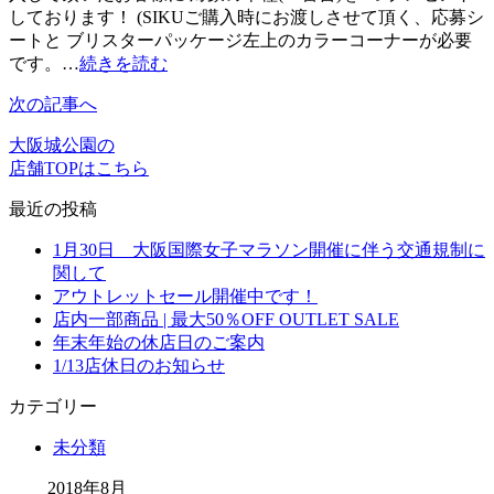
しております！ (SIKUご購入時にお渡しさせて頂く、応募シ
ートと ブリスターパッケージ左上のカラーコーナーが必要
です。…
続きを読む
次の記事へ
大阪城公園の
店舗TOPはこちら
最近の投稿
1月30日 大阪国際女子マラソン開催に伴う交通規制に
関して
アウトレットセール開催中です！
店内一部商品 | 最大50％OFF OUTLET SALE
年末年始の休店日のご案内
1/13店休日のお知らせ
カテゴリー
未分類
2018年8月