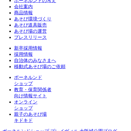
ボーネルンドの考え
会社案内
商品情報
あそび環境づくり
あそび道具販売
あそび場の運営
プレスリリース
新卒採用情報
採用情報
自治体のみなさまへ
移動式あそび場のご依頼
ボーネルンド
ショップ
教育・保育関係者
向け情報サイト
オンライン
ショップ
親子のあそび場
キドキド