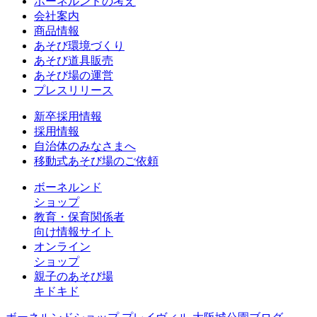
ボーネルンドの考え
会社案内
商品情報
あそび環境づくり
あそび道具販売
あそび場の運営
プレスリリース
新卒採用情報
採用情報
自治体のみなさまへ
移動式あそび場のご依頼
ボーネルンド
ショップ
教育・保育関係者
向け情報サイト
オンライン
ショップ
親子のあそび場
キドキド