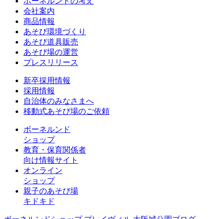
ボーネルンドの考え
会社案内
商品情報
あそび環境づくり
あそび道具販売
あそび場の運営
プレスリリース
新卒採用情報
採用情報
自治体のみなさまへ
移動式あそび場のご依頼
ボーネルンド
ショップ
教育・保育関係者
向け情報サイト
オンライン
ショップ
親子のあそび場
キドキド