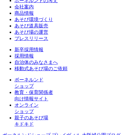
ボーネルンドの考え
会社案内
商品情報
あそび環境づくり
あそび道具販売
あそび場の運営
プレスリリース
新卒採用情報
採用情報
自治体のみなさまへ
移動式あそび場のご依頼
ボーネルンド
ショップ
教育・保育関係者
向け情報サイト
オンライン
ショップ
親子のあそび場
キドキド