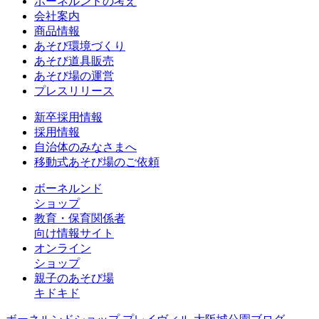
ボーネルンドの考え
会社案内
商品情報
あそび環境づくり
あそび道具販売
あそび場の運営
プレスリリース
新卒採用情報
採用情報
自治体のみなさまへ
移動式あそび場のご依頼
ボーネルンド
ショップ
教育・保育関係者
向け情報サイト
オンライン
ショップ
親子のあそび場
キドキド