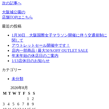
次の記事へ
大阪城公園の
店舗TOPはこちら
最近の投稿
1月30日 大阪国際女子マラソン開催に伴う交通規制に
関して
アウトレットセール開催中です！
店内一部商品 | 最大50％OFF OUTLET SALE
年末年始の休店日のご案内
1/13店休日のお知らせ
カテゴリー
未分類
2026年8月
M
T
W
T
F
S
S
1
2
3
4
5
6
7
8
9