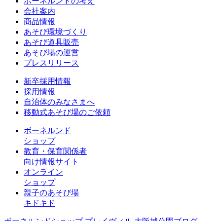
ボーネルンドの考え
会社案内
商品情報
あそび環境づくり
あそび道具販売
あそび場の運営
プレスリリース
新卒採用情報
採用情報
自治体のみなさまへ
移動式あそび場のご依頼
ボーネルンド
ショップ
教育・保育関係者
向け情報サイト
オンライン
ショップ
親子のあそび場
キドキド