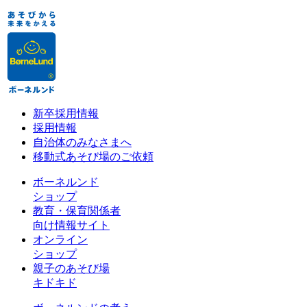
新卒採用情報
採用情報
自治体のみなさまへ
移動式あそび場のご依頼
ボーネルンド
ショップ
教育・保育関係者
向け情報サイト
オンライン
ショップ
親子のあそび場
キドキド