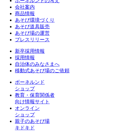
ボーネルンドの考え
会社案内
商品情報
あそび環境づくり
あそび道具販売
あそび場の運営
プレスリリース
新卒採用情報
採用情報
自治体のみなさまへ
移動式あそび場のご依頼
ボーネルンド
ショップ
教育・保育関係者
向け情報サイト
オンライン
ショップ
親子のあそび場
キドキド