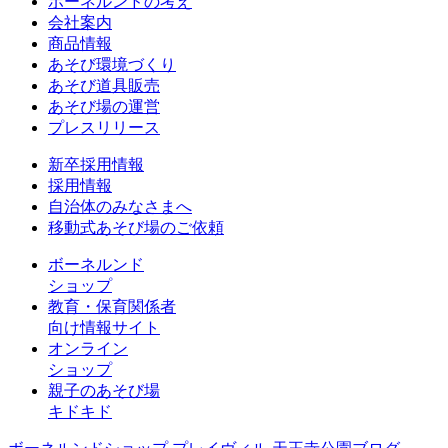
ボーネルンドの考え
会社案内
商品情報
あそび環境づくり
あそび道具販売
あそび場の運営
プレスリリース
新卒採用情報
採用情報
自治体のみなさまへ
移動式あそび場のご依頼
ボーネルンド
ショップ
教育・保育関係者
向け情報サイト
オンライン
ショップ
親子のあそび場
キドキド