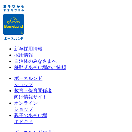
新卒採用情報
採用情報
自治体のみなさまへ
移動式あそび場のご依頼
ボーネルンド
ショップ
教育・保育関係者
向け情報サイト
オンライン
ショップ
親子のあそび場
キドキド