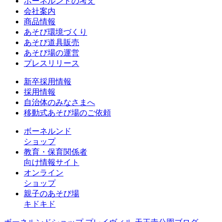
ボーネルンドの考え
会社案内
商品情報
あそび環境づくり
あそび道具販売
あそび場の運営
プレスリリース
新卒採用情報
採用情報
自治体のみなさまへ
移動式あそび場のご依頼
ボーネルンド
ショップ
教育・保育関係者
向け情報サイト
オンライン
ショップ
親子のあそび場
キドキド