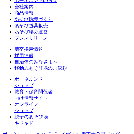
ボーネルンドの考え
会社案内
商品情報
あそび環境づくり
あそび道具販売
あそび場の運営
プレスリリース
新卒採用情報
採用情報
自治体のみなさまへ
移動式あそび場のご依頼
ボーネルンド
ショップ
教育・保育関係者
向け情報サイト
オンライン
ショップ
親子のあそび場
キドキド