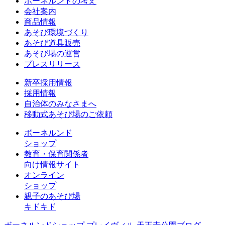
ボーネルンドの考え
会社案内
商品情報
あそび環境づくり
あそび道具販売
あそび場の運営
プレスリリース
新卒採用情報
採用情報
自治体のみなさまへ
移動式あそび場のご依頼
ボーネルンド
ショップ
教育・保育関係者
向け情報サイト
オンライン
ショップ
親子のあそび場
キドキド