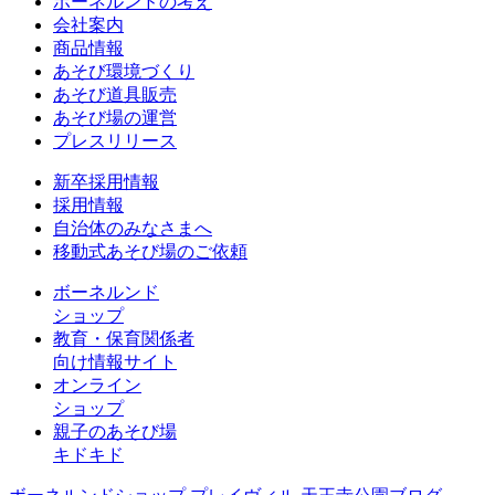
ボーネルンドの考え
会社案内
商品情報
あそび環境づくり
あそび道具販売
あそび場の運営
プレスリリース
新卒採用情報
採用情報
自治体のみなさまへ
移動式あそび場のご依頼
ボーネルンド
ショップ
教育・保育関係者
向け情報サイト
オンライン
ショップ
親子のあそび場
キドキド